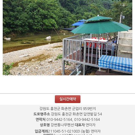
실시간예약
강원도 홍천군 화촌면 군업리 959번지
도로명주소
강원도 홍천군 화촌면 답연밭길 54
연락처
010-9442-5164, 010-9442-5164
상호명
강변통나무펜션
대표자
연미자
입금계좌
211045-51-021003 (농협) 연미자