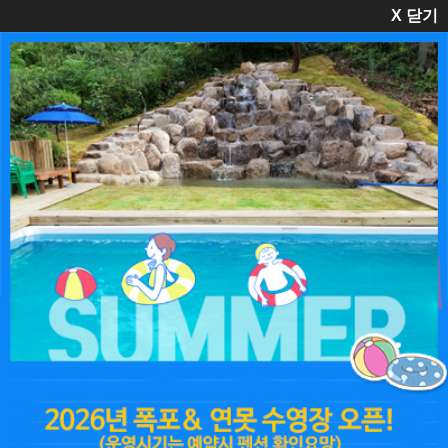
X 닫기
펜션소개
객실안내
스페셜
여행지
예약안내
교통안내